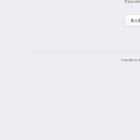
If you wo
호스
Copyright (c)