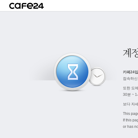
카페24입
접속하신
또한 도
30분 ~
보다 자
This pag
If this p
or has no